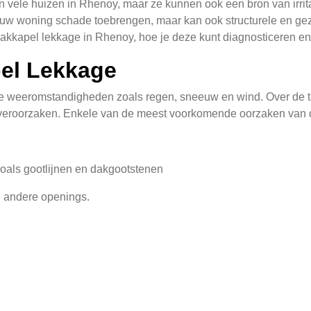
vele huizen in Rhenoy, maar ze kunnen ook een bron van irritat
 uw woning schade toebrengen, maar kan ook structurele en gez
akkapel lekkage in Rhenoy, hoe je deze kunt diagnosticeren e
el Lekkage
de weeromstandigheden zoals regen, sneeuw en wind. Over de ti
veroorzaken. Enkele van de meest voorkomende oorzaken van d
als gootlijnen en dakgootstenen
n andere openings.
kages
ekkage in een dakkapel kan lastig zijn. Dit doordat water soms 
 enkele stappen die je kunt volgen om de oorzaak van de lekkage