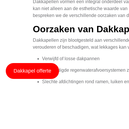
Dakkapellen vormen een integral onderdeel van 
kan niet alleen aan de esthetische waarde van
bespreken we de verschillende oorzaken van d
Oorzaken van Dakkap
Dakkapellen zijn blootgesteld aan verschillen
verouderen of beschadigen, wat lekkages kan 
Verwijfd of losse dakpannen
Beschadigde regenwaterafvoersystemen zo
Dakkapel offerte
Slechte afdichtingen rond ramen, luiken e
Aangevreten of beschadigd dakbedekking
Diagnostiek van Lek
Het detecteren van de exacte locatie van een l
zichtbaar wordt binnenin het gebouw. Hier zijn