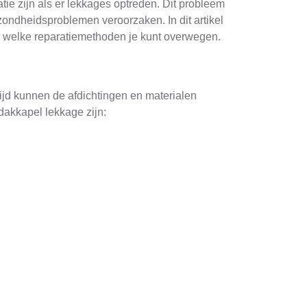
ie zijn als er lekkages optreden. Dit probleem
ondheidsproblemen veroorzaken. In dit artikel
n welke reparatiemethoden je kunt overwegen.
jd kunnen de afdichtingen en materialen
akkapel lekkage zijn:
over lange afstanden kan lopen voordat het
 te lokaliseren: